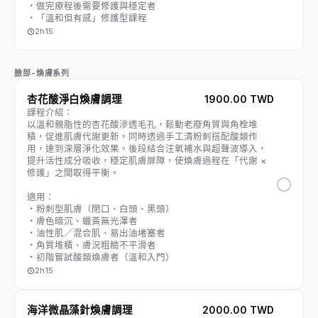
・做完療程後需要修護與穩定者
・「溫和但有感」修護型課程
2h15
臉部-煥膚系列
杏花酸淨白煥膚調理
1900.00 TWD
課程介紹：
以溫和親脂性的杏花酸滲透毛孔，鬆動老廢角質與角栓堆
積，促進肌膚代謝更新。同時透過手工清粉刺搭配酸類作
用，達到深層淨化效果。後段結合注氧補水與超聲波導入，
提升活性成分吸收，穩定肌膚屏障，使煥膚過程在「代謝 ×
修護」之間取得平衡。
適用：
・粉刺型肌膚（閉口、白頭、黑頭）
・膚色暗沉、蠟黃無光澤者
・油性肌／混合肌、易出油堵塞者
・角質堆積、膚況粗糙不平滑者
・初階嘗試酸類煥膚者（溫和入門）
2h15
海洋微晶藻針煥膚調理
2000.00 TWD