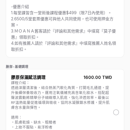
-優惠介紹
1.每堂課皆含一堂術後課程優惠$499（限7日內使用）。
2.6500/5堂套票優惠可與他人共同使用，也可使用押金方
案。
3.ＭＯＡＮＡ舊客請於『評論和其他需求』中填寫『莫子優
惠』領取折扣。
4.如有推薦人請於『評論和其他需求』中填寫推薦人姓名領
取折扣。
臉部-基礎調理
膠原保濕賦活調理
1600.00 TWD
課程介紹：
透過深層清潔後，結合熱蒸汽軟化角質，打開毛孔通道，提
升後續保養吸收力。運用注氧儀補充高含氧化妝水，搭配超
聲波震動將精華分子細緻導入肌底，強化滲透效率。最後以
RF溫熱能量促進循環與吸收，協同水凝膜鎖水修護，提升肌
膚含水量與彈性。
適用：
・肌膚乾燥、缺水、粗糙者
・上妝不服貼、易浮粉者