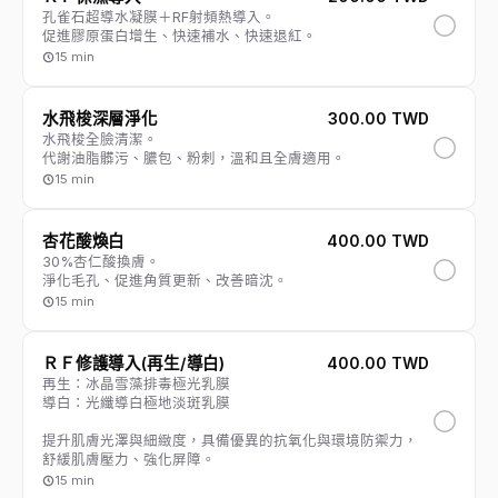
孔雀石超導水凝膜＋RF射頻熱導入。
促進膠原蛋白增生、快速補水、快速退紅。
15 min
水飛梭深層淨化
300.00 TWD
水飛梭全臉清潔。
代謝油脂髒污、膿包、粉刺，溫和且全膚適用。
15 min
杏花酸煥白
400.00 TWD
30%杏仁酸換膚。
淨化毛孔、促進角質更新、改善暗沈。
15 min
ＲＦ修護導入(再生/導白)
400.00 TWD
再生：冰晶雪藻排毒極光乳膜
導白：光纖導白極地淡斑乳膜
提升肌膚光澤與細緻度，具備優異的抗氧化與環境防禦力，
舒緩肌膚壓力、強化屏障。
15 min