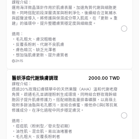
課程介紹：
運用海洋微晶藻針作用於肌膚表層，加速角質代謝與細胞更
新。同時搭配前段深層清潔與粉刺淨化，後續結合注氧補水
與超聲波導入，將修護與保濕成分帶入肌底，在「更新 × 重
建」的循環中，提升整體膚質穩定度與細緻度。
適用：
・毛孔粗大、膚況粗糙者
・反覆長粉刺、代謝不良肌膚
・膚色暗沉、缺乏光澤者
・想加強肌膚更新、提升膚質者
2h15
醫妍淨痘代謝煥膚調理
2000.00 TWD
課程介紹：
透過20%玫瑰幻膚精華中的天然果酸（AHA）溫和代謝老廢
角質，疏通毛孔並調理粉刺生成環境，同時結合野玫瑰幹細
胞因子提升肌膚修護力。搭配細胞能量排毒礦膜，以高嶺土
吸附多餘油脂與毛孔髒污，並結合蜂蜜、維他命C與E等抗氧
修護成分，在淨化過程中同步穩定膚況。
適用：
・痘痘肌（粉刺型／發炎型初期）
・油性肌、混合肌，易出油堵塞者
・毛孔粗大、反覆長粉刺者