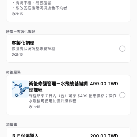
・膚況不穩、易冒痘者
・想改善痘後暗沉與膚色不均者
2h15
臉部－客製化調理
客製化調理
依肌膚狀況調整專屬課程
2h15
術後服務
術後修護管理－水飛梭基礎調
499.00 TWD
理課程
課程結束７日內（含）可享 $499 優惠價格；操作
水飛梭可使用加價升級課程
1h45
加價購
ＲＦ保濕導入
200.00 TWD