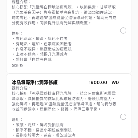
課程介紹：
核心搭配「光纖導白極地淡斑乳膜」，以熊果素、甘草萃取
（光果美白因子）與多重植萃亮白配方，從源頭調理暗沉，
均勻膚色。再透過RF溫熱能量促進循環與代謝，幫助亮白成
分更有效作用，同步提升肌膚光澤與細緻度。
適用：
・膚色暗沉、蠟黃、氣色不佳者
・有斑點、痘印、色素沉澱困擾者
・作息不規律、熬夜造成的疲憊肌
・上妝不透亮、想提升光澤感者
・想打造「自然亮白感」
2h15
冰晶雪藻淨化潤澤修護
1900.00 TWD
課程介紹：
核心採用「冰晶雪藻排毒極光乳膜」，結合阿爾卑斯冰層雪
藻萃取，具備優異的抗氧化與環境防禦力，舒緩肌膚壓力、
強化屏障。再透過RF溫熱能量促進循環與滲透，幫助養分吸
收並同步鎖水，達到淨化 × 修護 × 潤澤三重平衡。
適用：
・敏感、泛紅、屏障受損肌膚
・換季不穩、易長小顆粒或悶悶肌
・長期處於壓力、熬夜、膚況暗沉者