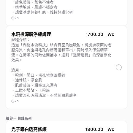
・膚色暗沉、氣色不佳者
・換季敏感、肌膚不穩定者
・想做基礎保養打底、維持好膚況者
2h
水飛梭深層淨膚調理
1700.00 TWD
課程介紹：
透過「渦旋水流科技」結合真空負壓吸附，將肌膚表面的老
廢角質、皮脂與毛孔內髒污溫和帶出，同時導入保濕精華
液。在清潔的同時做到補水，達到「邊清邊養」的深層淨化
效果。
適用：
・粉刺、閉口、毛孔堵塞困擾者
・油性肌、混合肌
・肌膚暗沉、粗糙無光澤者
・上妝不服貼、卡粉族
・想做溫和深層清潔、不想刺激肌膚者
2h
臉部－ 修護系列
光子導白透亮修護
1800.00 TWD