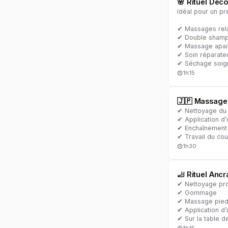
🌸 Rituel Déc
Idéal pour un p
✔ Massages rela
✔ Double shamp
✔ Massage apais
✔ Soin réparateu
✔ Séchage soig
1h15
🇯🇵 Massage 
✔ Nettoyage du
✔ Application d’
✔ Enchaînement 
✔ Travail du cou
1h30
🦶 Rituel Anc
✔ Nettoyage pr
✔ Gommage
✔ Massage pieds
✔ Application d
✔ Sur la table d