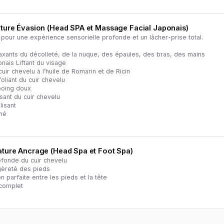
ature Évasion (Head SPA et Massage Facial Japonais)
pour une expérience sensorielle profonde et un lâcher-prise total.
xants du décolleté, de la nuque, des épaules, des bras, des mains
ais Liftant du visage
r chevelu à l’huile de Romarin et de Ricin
iant du cuir chevelu
oing doux
ant du cuir chevelu
lisant
né
nature Ancrage (Head Spa et Foot Spa)
ofonde du cuir chevelu
gèreté des pieds
 parfaite entre les pieds et la tête
complet