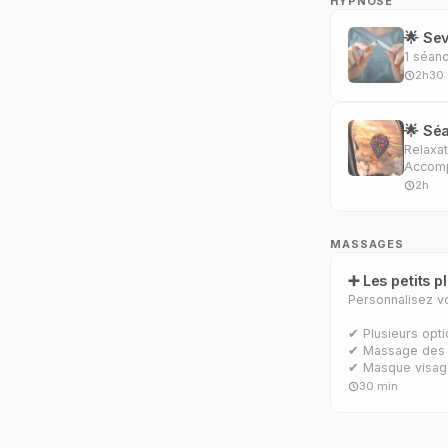
HYPNOSE
🌟 Se
1 séanc
2h30
🌟 Sé
Relaxat
Accomp
2h
MASSAGES
➕ Les petits p
Personnalisez v
✔ Plusieurs opti
✔ Massage des 
✔ Masque visage
30 min