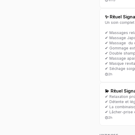
1h15
✨ Rituel Sign
Un soin complet 
✔ Massages rela
✔ Massage Japon
✔ Massage du cui
✔ Gommage exfol
✔ Double shamp
✔ Massage apais
✔ Masque revita
✔ Séchage soig
2h
💫 Rituel Sig
✔ Relaxation pr
✔ Détente et lé
✔ La combinaison
✔ Lâcher-prise 
2h